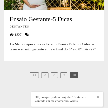
Ensaio Gestante-5 Dicas
GESTANTES
1327
1 - Melhor época pra se fazer o Ensaio ExternoO ideal é
fazer o ensaio gestante entre o final do 6º e o 8º mês (27ª...
<<
<
8
9
10
Olá, em que podemos ajudar? Sinta-se a
✕
vontade em me chamar no Whats.
WILLIAN DIEZ
/
CONTATO