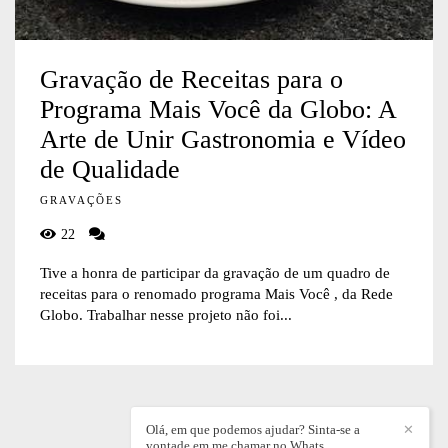
Gravação de Receitas para o
Programa Mais Você da Globo: A
Arte de Unir Gastronomia e Vídeo
de Qualidade
GRAVAÇÕES
22
Tive a honra de participar da gravação de um quadro de
receitas para o renomado programa Mais Você , da Rede
Globo. Trabalhar nesse projeto não foi...
Olá, em que podemos ajudar? Sinta-se a
✕
vontade em me chamar no Whats.
WILLIAN DIEZ
/
CONTATO