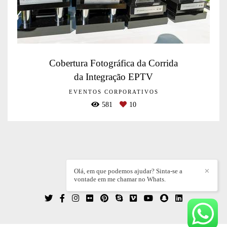
Cobertura Fotográfica da Corrida
da Integração EPTV
EVENTOS CORPORATIVOS
581
10
Olá, em que podemos ajudar? Sinta-se a
✕
vontade em me chamar no Whats.
WILLIAN DIEZ
/
CONTATO