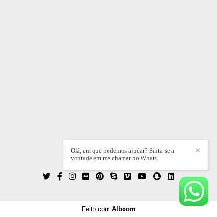
Olá, em que podemos ajudar? Sinta-se a
✕
vontade em me chamar no Whats.
WILLIAN DIEZ
/
CONTATO
Feito com
Alboom