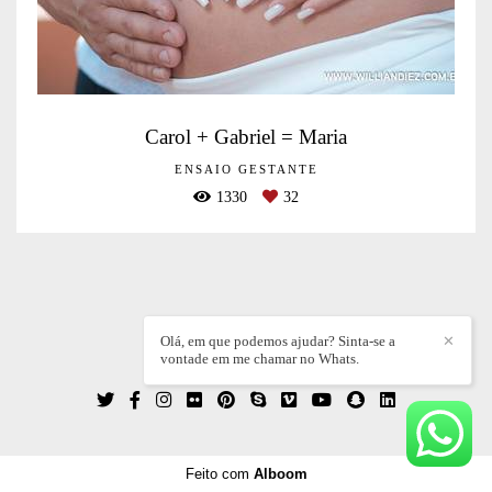
Carol + Gabriel = Maria
ENSAIO GESTANTE
1330
32
Olá, em que podemos ajudar? Sinta-se a
✕
vontade em me chamar no Whats.
WILLIAN DIEZ
/
CONTATO
Feito com
Alboom