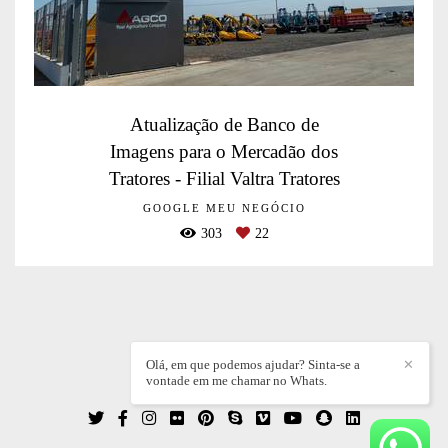
Atualização de Banco de
Imagens para o Mercadão dos
Tratores - Filial Valtra Tratores
GOOGLE MEU NEGÓCIO
303
22
Olá, em que podemos ajudar? Sinta-se a
✕
vontade em me chamar no Whats.
WILLIAN DIEZ
/
CONTATO