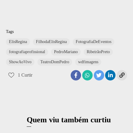
Tags
ElisRegina
FilhodaElisRegina
FotografiaDeEventos
fotografiaprofissional
PedroMariano
RibeirãoPreto
ShowAoVivo
TeatroDomPedro
wdfimagens
1
Curtir
Quem viu também curtiu