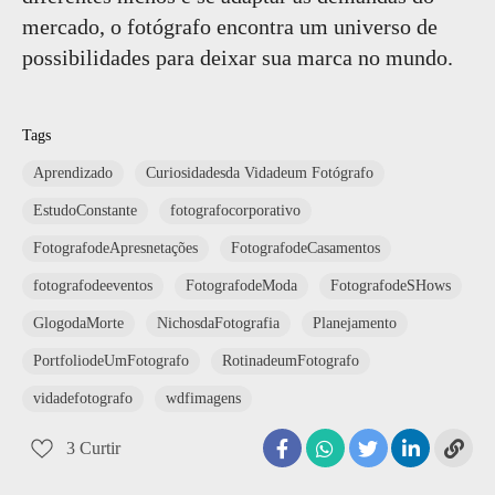
mercado, o fotógrafo encontra um universo de
possibilidades para deixar sua marca no mundo.
Tags
Aprendizado
Curiosidadesda Vidadeum Fotógrafo
EstudoConstante
fotografocorporativo
FotografodeApresnetações
FotografodeCasamentos
fotografodeeventos
FotografodeModa
FotografodeSHows
GlogodaMorte
NichosdaFotografia
Planejamento
PortfoliodeUmFotografo
RotinadeumFotografo
vidadefotografo
wdfimagens
3
Curtir