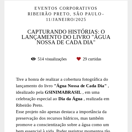
EVENTOS CORPORATIVOS
RIBEIRÃO PRETO, SÃO PAULO
11/JANEIRO/2025
CAPTURANDO HISTÓRIAS: O
LANÇAMENTO DO LIVRO "ÁGUA
NOSSA DE CADA DIA"
514
visualizações
29
curtidas
Tive a honra de realizar a cobertura fotográfica do
lançamento do livro
"Água Nossa de Cada Dia"
,
idealizado pela
GSINIMABRASIL
, em uma
celebração especial ao
Dia da Água
, realizada em
Ribeirão Preto.
Esse projeto não apenas destaca a importância da
preservação dos recursos hídricos, mas também
promove a conscientização sobre a água como um
bem essencial à vida. Poder registrar momentos tão