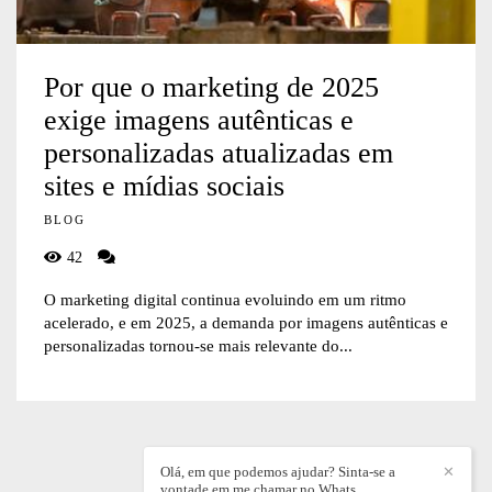
Por que o marketing de 2025
exige imagens autênticas e
personalizadas atualizadas em
sites e mídias sociais
BLOG
42
O marketing digital continua evoluindo em um ritmo
acelerado, e em 2025, a demanda por imagens autênticas e
personalizadas tornou-se mais relevante do...
Olá, em que podemos ajudar? Sinta-se a
✕
vontade em me chamar no Whats.
WILLIAN DIEZ
/
CONTATO