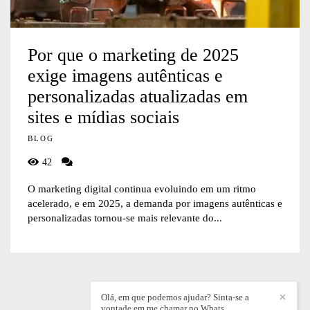
Por que o marketing de 2025
exige imagens autênticas e
personalizadas atualizadas em
sites e mídias sociais
BLOG
42
O marketing digital continua evoluindo em um ritmo
acelerado, e em 2025, a demanda por imagens autênticas e
personalizadas tornou-se mais relevante do...
Olá, em que podemos ajudar? Sinta-se a
✕
vontade em me chamar no Whats.
WILLIAN DIEZ
/
CONTATO