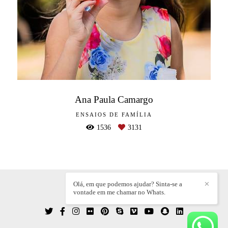
Ana Paula Camargo
ENSAIOS DE FAMÍLIA
1536
3131
Olá, em que podemos ajudar? Sinta-se a
✕
vontade em me chamar no Whats.
WILLIAN DIEZ
/
CONTATO