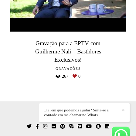
Gravação para a EPTV com
Guilherme Nali – Bastidores
Exclusivos!
GRAVAÇÕES
267
0
Olá, em que podemos ajudar? Sinta-se a
✕
vontade em me chamar no Whats.
WILLIAN DIEZ
/
CONTATO